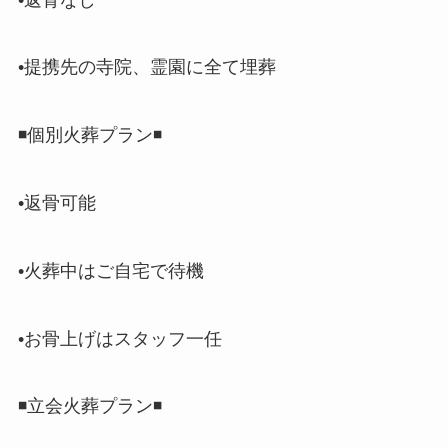
•提携先の寺院、霊園に全て埋葬
◾️個別火葬プラン◾️
•返骨可能
•火葬中はご自宅で待機
•お骨上げはスタッフ一任
◾️立会火葬プラン◾️