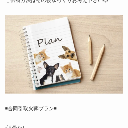
ご供養方法はその後ゆっくりお考え下さい😌
◾️合同引取火葬プラン◾️
•返骨なし