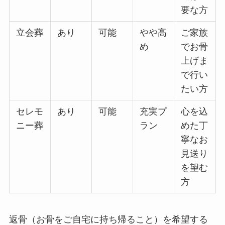
要な方
立会葬
あり
可能
やや高
ご家族
め
でお骨
上げま
で行い
たい方
セレモ
あり
可能
充実プ
心を込
ニー葬
ラン
めた丁
寧なお
見送り
を望む
方
返骨（お骨をご自宅に持ち帰ること）を希望する