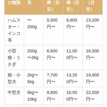
の種類
安
葬（目
葬（目
（目
安）
安）
安）
ハムス
〜
5,500
8,800
13,200
ター・
200g
円〜
円〜
円〜
インコ
等
小型
200g
6,600
11,00
16,500
猫・う
〜2kg
円〜
0円〜
円〜
さぎ
猫・小
2kg〜
7,700
13,20
19,800
型犬
5kg
円〜
0円〜
円〜
中型犬
5kg〜
8,800
16,50
22,000
10kg
円〜
0円〜
円〜