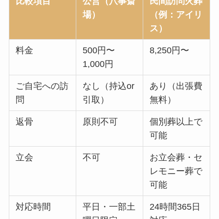
比較項目
公営（八事斎
民間訪問火葬
場）
（例：アイリ
ス）
料金
500円〜
8,250円〜
1,000円
ご自宅への訪
なし（持込or
あり（出張費
問
引取）
無料）
返骨
原則不可
個別葬以上で
可能
立会
不可
お立会葬・セ
レモニー葬で
可能
対応時間
平日・一部土
24時間365日