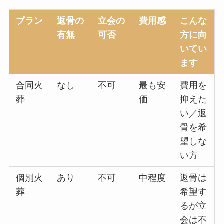
プラン
返骨の
立会の
費用感
こんな
有無
可否
方に向
いてい
ます
合同火
なし
不可
最も安
費用を
葬
価
抑えた
い／返
骨を希
望しな
い方
個別火
あり
不可
中程度
返骨は
葬
希望す
るが立
会は不