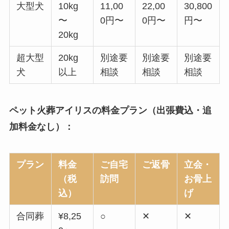
大型犬
10kg
11,00
22,00
30,800
〜
0円〜
0円〜
円〜
20kg
超大型
20kg
別途要
別途要
別途要
犬
以上
相談
相談
相談
ペット火葬アイリスの料金プラン（出張費込・追
加料金なし）：
プラン
料金
ご自宅
ご返骨
立会・
（税
訪問
お骨上
込）
げ
合同葬
¥8,25
○
✕
✕