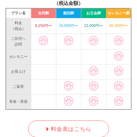
（税込金額）
プラン名
合同葬
個別葬
お立会葬
セレモニー葬
料金
8,250円〜
16,500円〜
22,000円〜
36,300円〜
（税込）
ご自宅へ
訪問
セレモニー
お骨上げ
ご返骨
骨壷・骨袋
料金表はこちら