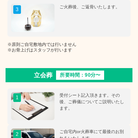
ご火葬後、ご返骨いたします。
3
※原則ご自宅敷地内では行いません
※お骨上げはスタッフが行います
立会葬
所要時間：90分〜
受付シート記入頂きます。その
1
後、ご葬儀についてご説明いたし
ます。
ご自宅内or火葬車にて最後のお別
2