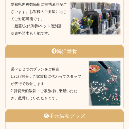
愛知県内複数箇所に提携墓地がご
ざいます。お客様のご要望に応じ
てご対応可能です。
一般墓/永代供養/ペット個別墓
※資料請求も可能です。
❹海洋散骨
選べる２つのプランをご用意
1.代行散骨：ご家族様に代わってスタッフ
が代行で散骨します
2.貸切乗船散骨：ご家族様に乗船いただ
き、散骨していただきます。
❺手元供養グッズ